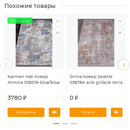
Похожие товары
В наличии.
Karmen Hali Ковер
Sirma Ковер Seattle
Armina 03857A blue/blue
03878A acik gri/acik terra
3780 ₽
0 ₽
В корзину
Купить