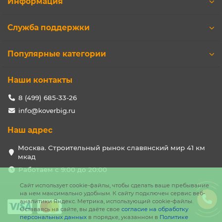
Информация
Служба поддержки
Популярные категории
Наши контакты
8 (499) 685-33-26
info@koverbig.ru
Наш адрес
Москва. Строительный рынок славянский мир 41 км
мкад
Работаем с 9:00 до 20:00
Сайт использует cookie-файлы, чтобы сделать ваше пребывание
на нем максимально удобным. К cайту подключен сервис веб-
аналитики Яндекс. Метрика, использующий cookie-файлы.
Оставаясь на сайте, вы даёте свое
согласие на обработку
персональных данных
в порядке, указанном в
Политике