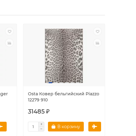
ager
Osta Ковер бельгийский Piazzo
Ragolle
12279 910
Origami 
31485 ₽
20898
В корзину