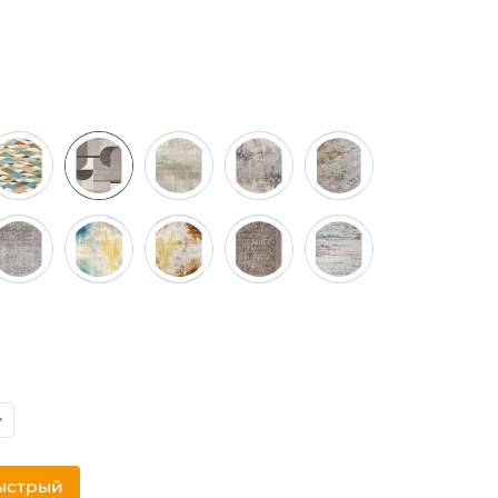
ыстрый