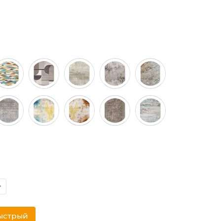
ыстрый