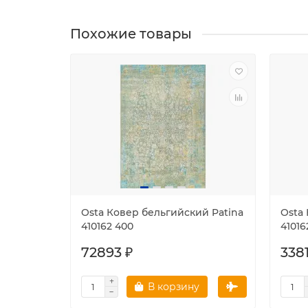
Похожие товары
Osta Ковер бельгийский Patina
Osta
410162 400
41016
72893 ₽
338
В корзину