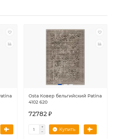
atina
Osta Ковер бельгийский Patina
Osta Ков
4102 620
41040 00
72782 ₽
10308 
Купить