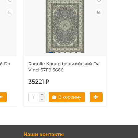
й Da
Ragolle Ковер бельгийский Da
Ragolle 
Vinci 57119 5666
Vinci Кру
35221 ₽
25254 
В корзину
Наши контакты