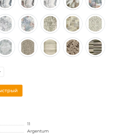
ыстрый
11
Argentum