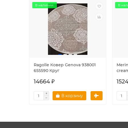
В наличии.
В нал
Ragolle Ковер Genova 938001
Meri
655590 Круг
crea
14664 ₽
1524
В корзину