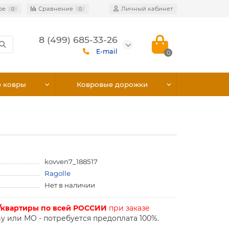
ое
Сравнение
Личный кабинет
0
0
8 (499) 685-33-26
E-mail
0
е ковры
Ковровые дорожки
kovven7_188517
Ragolle
Нет в наличии
/квартиры по всей РОССИИ
при заказе
у или МО - потребуется предоплата 100%.