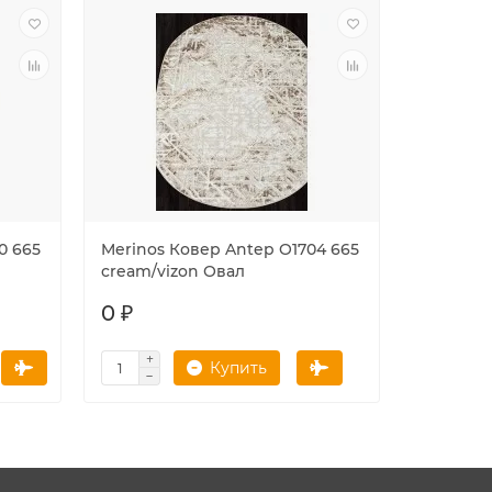
В наличии
0 665
Merinos Ковер Antep O1704 665
Merinos
cream/vizon Овал
635 crea
0 ₽
1524 ₽
Купить