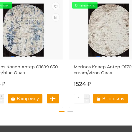
ичии.
В наличии.
nos Ковер Antep O1699 630
Merinos Ковер Antep O170
m/blue Овал
cream/vizon Овал
 ₽
1524 ₽
В корзину
В корзину