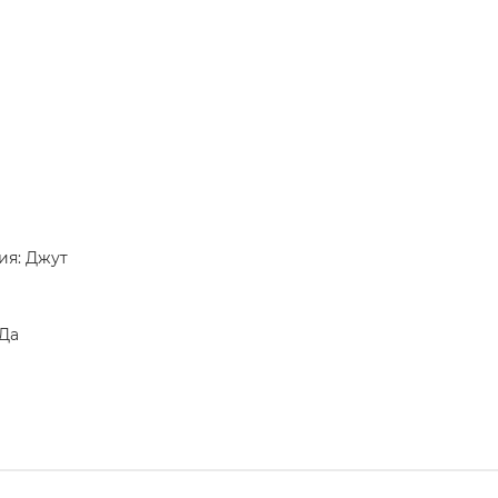
ия: Джут
 Да