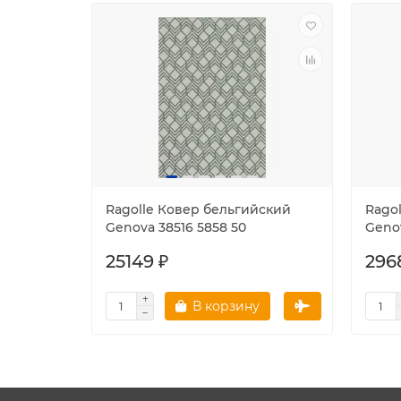
Ragolle Ковер бельгийский
Rago
Genova 38516 5858 50
Genov
25149 ₽
296
В корзину