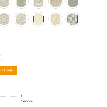
ыстрый
5
Genova