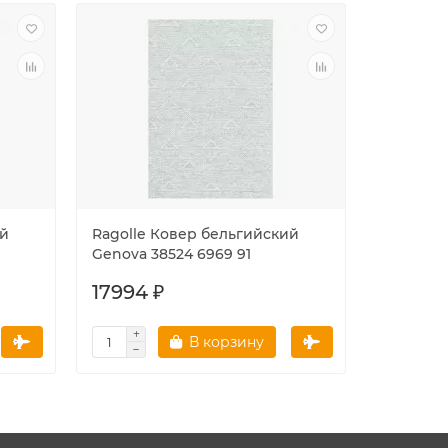
ий
Ragolle Ковер бельгийский
Ragolle
Genova 38524 6969 91
Genova 3
17994 ₽
25149 
В корзину