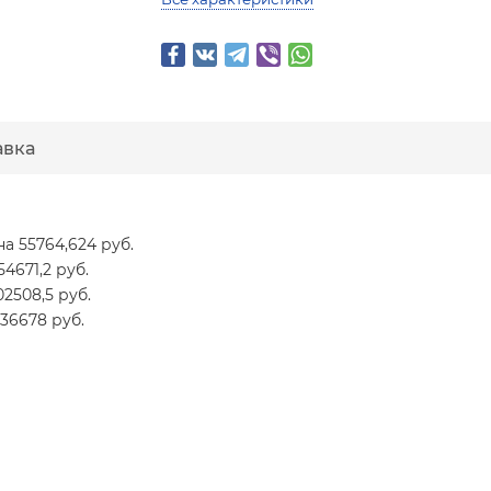
авка
на 55764,624 руб.
54671,2 руб.
02508,5 руб.
136678 руб.