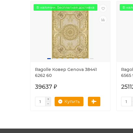
В наличии. Бесплатная доставка
В нал
Ragolle Ковер Genova 38441
Rago
6262 60
6565 
39637 ₽
2511
Купить