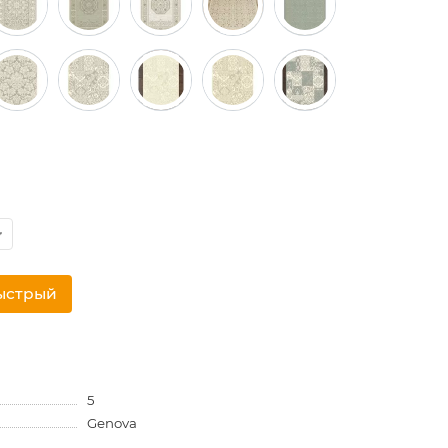
ыстрый
5
Genova