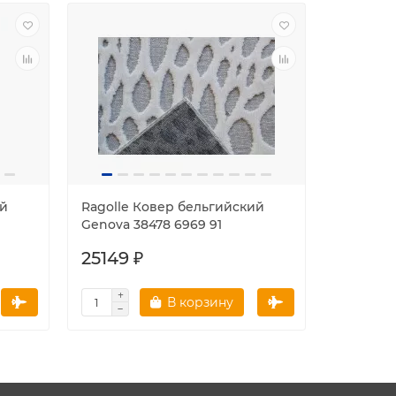
ий
Ragolle Ковер бельгийский
Ragolle
Genova 38478 6969 91
Genova 3
25149 ₽
39637 
В корзину