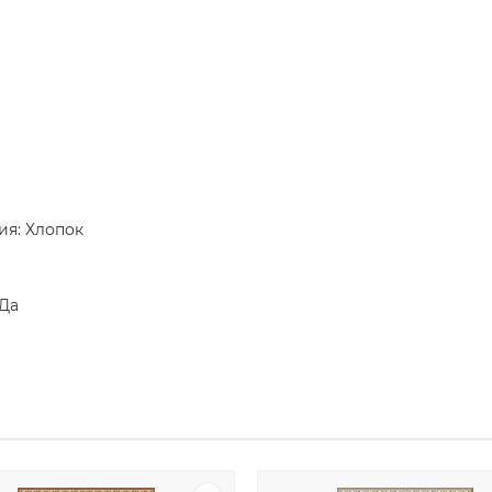
ия: Хлопок
 Да