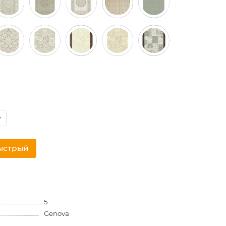
ыстрый
5
Genova