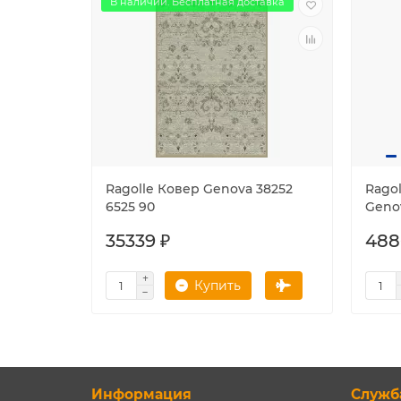
В наличии. Бесплатная доставка
Ragolle Ковер Genova 38252
Rago
6525 90
Geno
35339 ₽
488
Купить
Информация
Служб