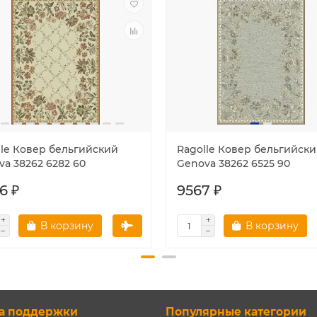
lle Ковер бельгийский
Ragolle Ковер бельгийск
va 38262 6282 60
Genova 38262 6525 90
6 ₽
9567 ₽
В корзину
В корзину
а поддержки
Популярные категории