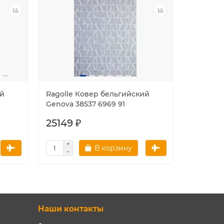
ий
Ragolle Ковер бельгийский
Ragolle
Genova 38537 6969 91
Genova 3
25149 ₽
25149 
В корзину
Наши контакты