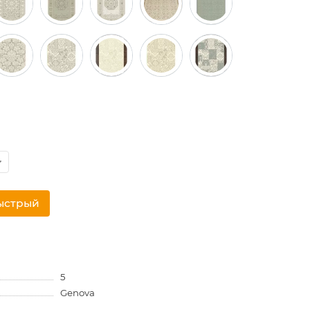
ыстрый
5
Genova