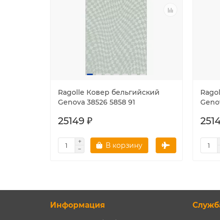
Ragolle Ковер бельгийский
Rago
Genova 38526 5858 91
Genov
25149 ₽
2514
В корзину
Информация
Служб